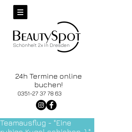
Schönheit 2x in Dresden
Wir haben
News!
24h Termine online
buchen!
0351-27 37 78 63
Teamausflug - "Eine
ruhige Kugel schieben ,) "