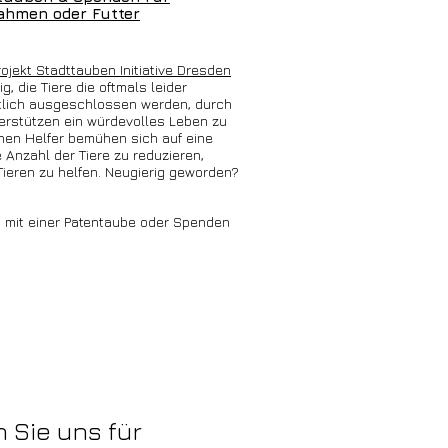
hmen oder Futter
rojekt Stadttauben Initiative Dresden
ig, die Tiere die oftmals leider
tlich ausgeschlossen werden, durch
terstützen ein würdevolles Leben zu
en Helfer bemühen sich auf eine
 Anzahl der Tiere zu reduzieren,
Tieren zu helfen. Neugierig geworden?
u mit einer Patentaube oder Spenden
 Sie uns für