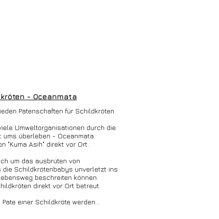
dkröten - Oceanmata
ieden Patenschaften für Schildkröten
 viele Umweltorganisationen durch die
kt ums überleben - Oceanmata
n "Kuma Asih" direkt vor Ort.
ich um das ausbrüten von
 die Schildkrötenbabys unverletzt ins
Lebensweg beschreiten können.
ildkröten direkt vor Ort betreut.
Pate einer Schildkröte werden...