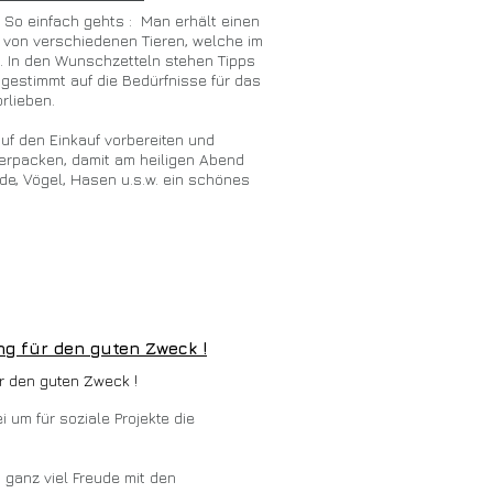
. So einfach gehts : Man erhält einen
von verschiedenen Tieren, welche im
. In den Wunschzetteln stehen Tipps
gestimmt auf die Bedürfnisse für das
orlieben.
uf den Einkauf vorbereiten und
erpacken, damit am heiligen Abend
de, Vögel, Hasen u.s.w. ein schönes
ng für den guten Zweck !
r den guten Zweck !
i um für soziale Projekte die
 Hilfsprojekte
ganz viel Freude mit den