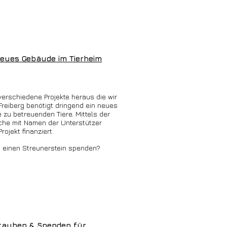
neues Gebäude im Tierheim
erschiedene Projekte heraus die wir
reiberg benötigt dringend ein neues
 zu betreuenden Tiere. Mittels der
lche mit Namen der Unterstützer
ojekt finanziert.
u einen Streunerstein spenden?
tauben & Spenden für