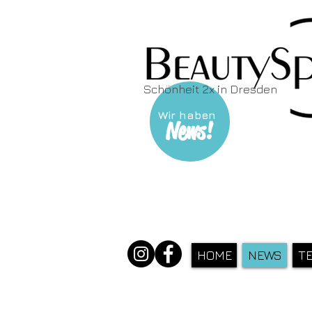
Schönheit 2x in Dresden
Wir haben
News!
HOME
NEWS
T