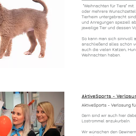
"Weihnachten für Tiere" mit
oder mehrere Wunschzettel 
Tierheim untergebracht sind
und Anregungen speziell ab
jeweilige Tier und dessen V
So kann man sich sinnvoll a
anschließend alles schön v
auch die vielen Katzen, Hun
Weihnachten haben.
AktiveSports - Verlosu
AktiveSports - Verlosung fü
Gern sind wir auch hier dabe
Lostrommel anzukurbeln.
Bitte sprechen Sie uns für soziale
und Events an !
Wir wünschen den Gewinern 