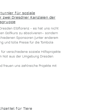
turnier für soziale
er zwei Dresdner Kanzleien der
sgruppe
 Dresden Elbflorenz - es hat uns nicht
len Golfkurs zu absolvieren– sondern
schiedenen Sponsoren (unter anderem
g und tolle Preise für die Tombola
 für verschiedene soziale Hilfsprojekte
 in Not aus der Umgebung Dresden.
nd freuen uns zahlreiche Projekte mit
hzettel für Tiere