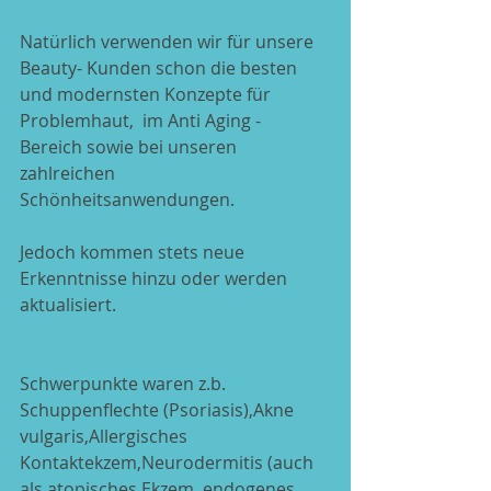
Natürlich verwenden wir für unsere 
Beauty- Kunden schon die besten 
und modernsten Konzepte für 
Problemhaut,  im Anti Aging - 
Bereich sowie bei unseren 
zahlreichen 
Schönheitsanwendungen.
Jedoch kommen stets neue 
Erkenntnisse hinzu oder werden 
aktualisiert.
Schwerpunkte waren z.b. 
Schuppenflechte (Psoriasis),Akne 
vulgaris,Allergisches 
Kontaktekzem,Neurodermitis (auch 
als atopisches Ekzem, endogenes 