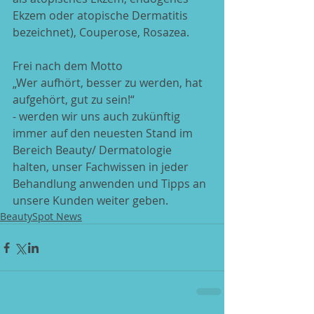
Ekzem oder atopische Dermatitis 
bezeichnet), Couperose, Rosazea.  
Frei nach dem Motto
„Wer aufhört, besser zu werden, hat 
aufgehört, gut zu sein!“
- werden wir uns auch zukünftig 
immer auf den neuesten Stand im 
Bereich Beauty/ Dermatologie 
halten, unser Fachwissen in jeder 
Behandlung anwenden und Tipps an 
unsere Kunden weiter geben.
BeautySpot News