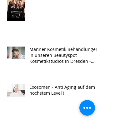
Männer Kosmetik Behandlungen
in unseren Beautyspot
Kosmetikstudios in Dresden -
Men Treatment !
Exosomen - Anti Aging auf dem
höchstem Level !
Beautyspot Christmas 2024 -
Wichteln, Glühwein & jede Menge
Sushi ,;)