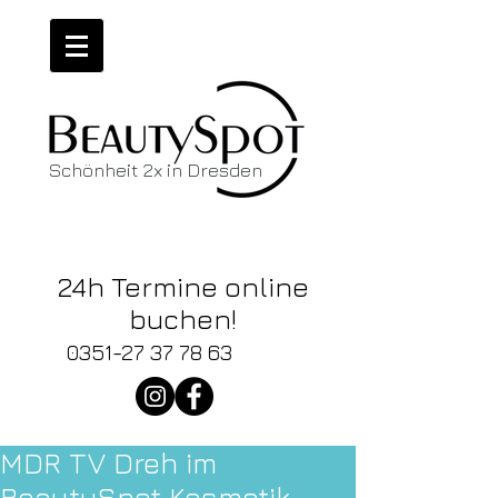
Schönheit 2x in Dresden
Wir haben
News!
24h Termine online
buchen!
0351-27 37 78 63
MDR TV Dreh im
BeautySpot Kosmetik