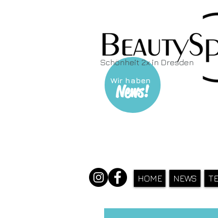
Schönheit 2x in Dresden
Wir haben
News!
HOME
NEWS
T