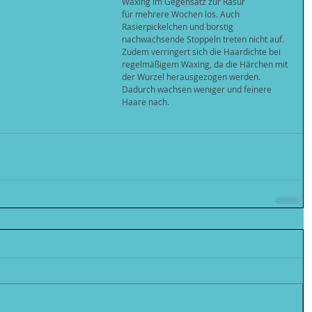
Waxing im Gegensatz zur Rasur
für mehrere Wochen los. Auch 
Rasierpickelchen und borstig 
nachwachsende Stoppeln treten nicht auf. 
Zudem verringert sich die Haardichte bei 
regelmäßigem Waxing, da die Härchen mit 
der Wurzel herausgezogen werden. 
Dadurch wachsen weniger und feinere 
Haare nach.