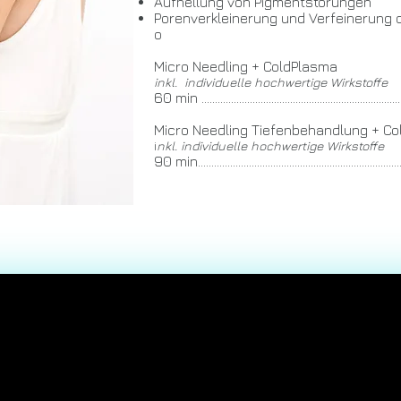
Aufhellung von Pigmentstörungen
Porenverkleinerung und Verfeinerung 
o
Micro Needling + ColdPlasma
inkl. individuelle hochwertige Wirkstoffe
60 min ……………………………………………………...........................
Micro Needling Tiefenbehandlung + C
i
nkl. individuelle hochwertige Wirkstoffe
90 min……………………………………………………............................