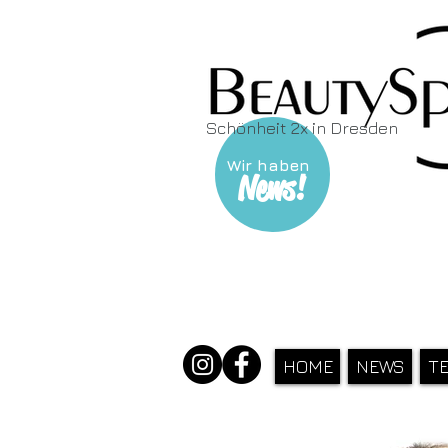
Schönheit 2x in Dresden
Wir haben
News!
HOME
NEWS
T