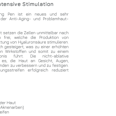
tensive Stimulation
ling Pen ist ein neues und sehr
 der Anti-Aging- und Problemhaut-
ut setzen die Zellen unmittelbar nach
frei, welche die Produktion von
ttung von Hyaluronsäure stimulieren.
ich gesteigert, was zu einer erhöhten
en Wirkstoffen und somit zu einem
bnis führt. Die nicht-ablative
t es, die Haut an Gesicht, Augen,
änden zu verbessern und zu festigen.
sstreifen erfolgreich reduziert
ter Haut
 Aknenarben)
eifen