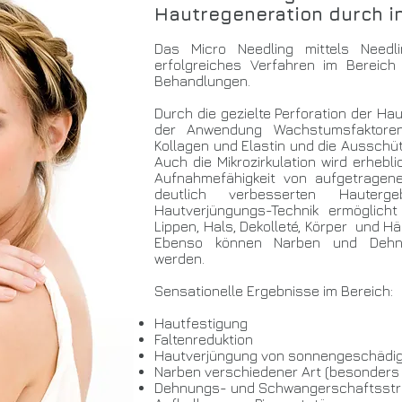
Hautregeneration durch in
Das Micro Needling mittels Need
erfolgreiches Verfahren im Bereich
Behandlungen.
Durch die gezielte Perforation der Ha
der Anwendung Wachstumsfaktoren 
Kollagen und Elastin und die Ausschü
Auch die Mikrozirkulation wird erhebl
Aufnahmefähigkeit von aufgetragen
deutlich verbesserten Hauterge
Hautverjüngungs-Technik ermöglich
Lippen, Hals, Dekolleté, Körper und H
Ebenso können Narben und Dehnung
werden.
Sensationelle Ergebnisse im Bereich:
Hautfestigung
Faltenreduktion
Hautverjüngung von sonnengeschädig
Narben verschiedener Art (besonders
Dehnungs- und Schwangerschaftsstr